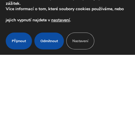
zážitek.
Borová 1365
Více informací o tom, které soubory cookies používáme, nebo
665 01 Rosice
jejich vypnutí najdete v
nastavení
.
Roman Dvořáček
+420 776 775 944
Přijmout
Odmítnout
Nastavení
info@exterier-design.cz
Zahradní doplňky
Bc. Denisa Dvořáčková
+420 737 650 205
todus@exterier-design.cz
Naše služby
Architektonický návrh
Komplexní realizace
Údržba