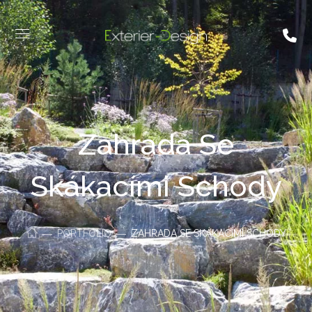
Zahrada Se
Skákacími Schody
PORTFOLIO
ZAHRADA SE SKÁKACÍMI SCHODY