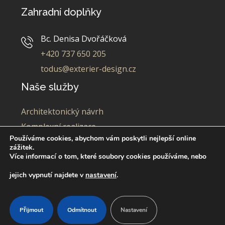
Zahradní doplňky
Bc. Denisa Dvořáčková
+420 737 650 205
todus@exterier-design.cz
Naše služby
Architektonický návrh
Komplexní realizace
Používáme cookies, abychom vám poskytli nejlepší online
Údržba
zážitek.
Projekt pro realizaci svépomocí
Prodej nábytku
Více informací o tom, které soubory cookies používáme, nebo
Todus
jejich vypnutí najdete v
nastavení
.
Přijmout
Odmítnout
Nastavení
Copyright © 2024. All Rights Reserved.