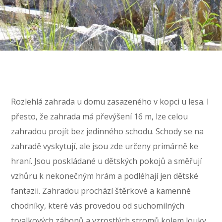
Rozlehlá zahrada u domu zasazeného v kopci u lesa. I
přesto, že zahrada má převýšení 16 m, lze celou
zahradou projít bez jedinného schodu. Schody se na
zahradě vyskytují, ale jsou zde určeny primárně ke
hraní. Jsou poskládané u dětských pokojů a směřují
vzhůru k nekonečným hrám a podléhají jen dětské
fantazii. Zahradou prochází štěrkové a kamenné
chodníky, které vás provedou od suchomilných
trvalkových záhonů a vzrostlých stromů kolem louky