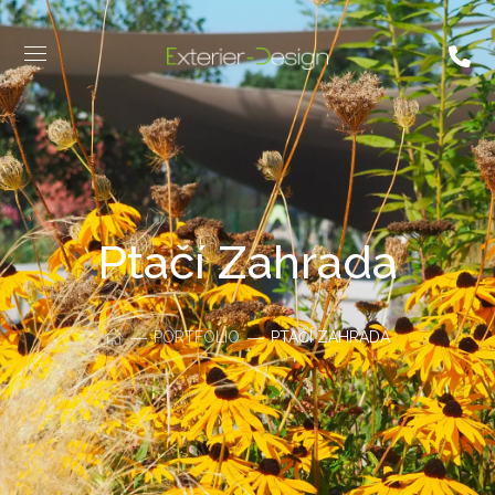
Ptačí Zahrada
PORTFOLIO
PTAČÍ ZAHRADA